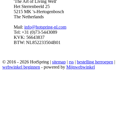
'The Art of Living Well'
Het Sterrenbeeld 25
5215 MK 's-Hertogenbosch
The Netherlands
Mail:
info@hotspring-nl.com
Tel: +31 (0)73-5443089
KVK: 56643837
BTW: NL852233504B01
© 2016 - 2026 HotSpring |
sitemap
|
rss
|
bestelling herroepen
|
webwinkel beginnen
- powered by
Mijnwebwinkel