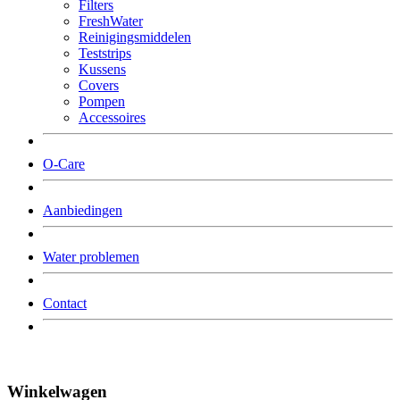
Filters
FreshWater
Reinigingsmiddelen
Teststrips
Kussens
Covers
Pompen
Accessoires
O-Care
Aanbiedingen
Water problemen
Contact
Winkelwagen